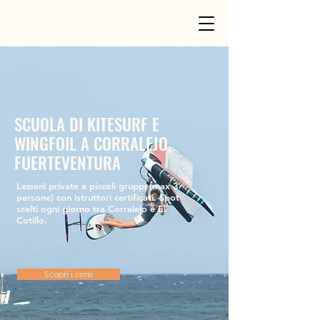
SCUOLA DI KITESURF E
WINGFOIL A CORRALEJO,
FUERTEVENTURA
Lezioni private e piccoli gruppi (max 3
persone) con istruttori certificati. Spot
scelti ogni giorno tra Corralejo e El
Cotillo.
Scopri i corsi